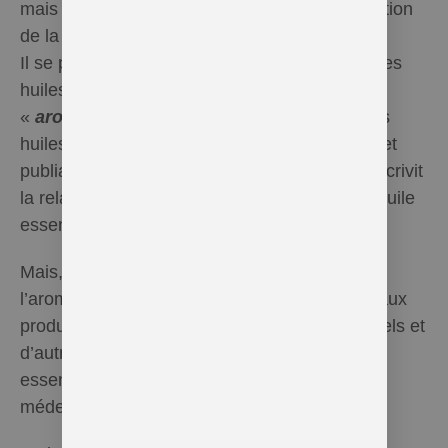
mais il pu remarquer une guérison et cicatrisation
de la plaie d’une rapidité déconcertante.
Il se pencha alors sur l’étude des propriétés des
huiles essentielles. Et, en 1928 créa le nom
«
aromatharapie
« , pour désigner l’usage des
huiles essentielles à des fins thérapeutiques, et
publia un livre du même nom dans lequel il décrivit
la relation entre la structure biochimique de l’huile
essentielle et son activité.
Mais, malgré son incontestable efficacité,
l’aromathérapie doit se confronter d’une part aux
produits de synthèse des laboratoires industriels et
d’autre part à la méconnaissance des huiles
essentielles et de leur chémotype par les
médecins.