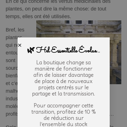
En ce qui concerne les vertus médicinales des
plantes, on peut dire la même chose: de tout
temps, elles ont été utilisées.
Bref, les
plantes
qui nous
🌿 Hel Essentielle Évolue...
entourent
sont
La boutique change sa
manière de fonctionner
source de
afin de laisser davantage
bienfaits
de place à de nouveaux
et c’est
projets centrés sur le
malheureusement l’essor de nos civilisations
partage et la transmission.
industrielles et la reproduction chimique des
Pour accompagner cette
molécules naturelles, qui pour des raisons de
transition, profitez de 10 %
profits, nous ont fait oublier ce fabuleux trésor…
de réduction sur
l’ensemble du stock