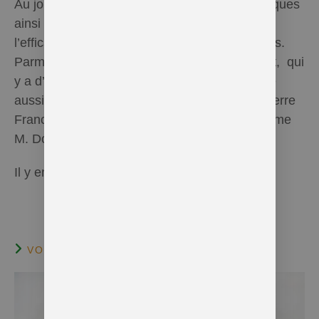
Au jour d’aujourd’hui, des chercheurs scientifiques
ainsi que des médecins travaillent à prouver
l’efficacité et la richesse des huiles essentielles.
Parmi les médecins, on peut citer le Dr. Valnet, qui
y a d’ailleurs beaucoup contribué. On retrouve
aussi des chercheurs de haut niveau tel M. Pierre
Franchomme ainsi que des pharmaciens comme
M. Dominique Baudoux.
Il y en a bien sûr bien d’autres….
VOUS DEVRIEZ ÉGALEMENT AIMER