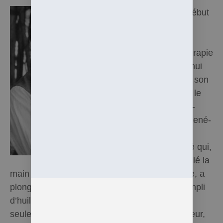
C’est au début
du 20ème
siècle que
l’aromathérapie
d’aujourd’hui
prend tout son
sens avec le
parfumeur-
chimiste René-
Maurice
Gattefossé qui,
s’étant brûlé la
main lors d’une explosion dans son laboratoire, a
plongé par réflexe sa main dans un bassin rempli
d’huile essentielle de lavande vraie. Il fut non
seulement immédiatement soulagé de la douleur,