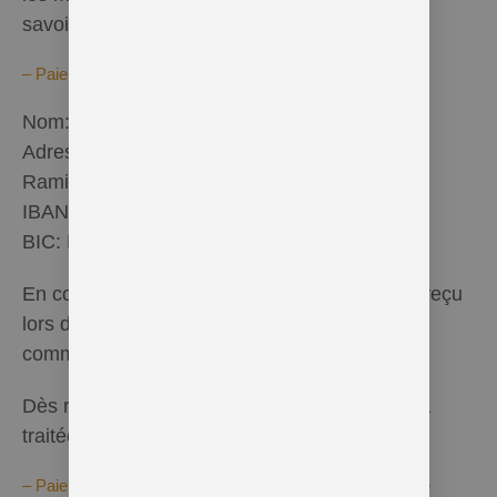
savoir:
– Paiement par virement bancaire:
Nom: Hélène Verhoyen
Adresse: 15 Rue Joseph Guilleaume, 1367
Ramillies (Belgique)
IBAN: BE21.6511.6430.8003
BIC: KEYTBEBB
En communication: le numéro de commande reçu
lors de la confirmation par mail et la date de
commande.
Dès réception du virement, la commande sera
traitée et le client en sera informé par e-mail.
– Paiement sécurisé par Paypal ou carte bancaire (via le