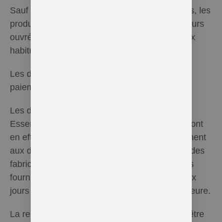
Sauf réserve des dispositions ci-après décrites, les
produits seront expédiés dans un délai de 5 jours
ouvrés et acheminées par les services postaux
habituels ou par Mondial Relay.
Les délais courent à dater de la réception du
paiement complet par lHel Essentielle.
Les délais d’exécution des obligations d’Hel
Essentielle ne sont pas de stricte rigueur. Ils sont
en effet purement indicatifs eu égards notamment
aux disponibilités des stocks, aux contraintes des
fabricants, au retard ou à la non-exécution des
fournisseurs et sous-traitants de la société, aux
jours de congé, aux évènements de force majeure.
La responsabilité d’Hel Essentielle ne pourra être