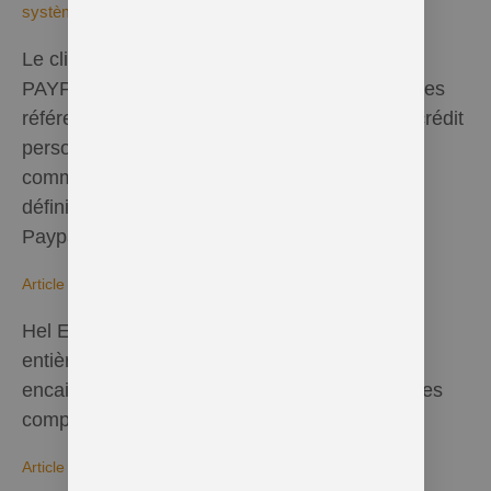
système PAYPAL)
Le client est redirigé sur l’interface sécurisée
PAYPAL afin de renseigner en toute sécurité ses
références de compte Paypal ou de carte de crédit
personnelle. Si le paiement est accepté, la
commande est enregistrée et le contrat
définitivement formé. Le paiement par compte
Paypal ou par carte bancaire est irrévocable.
Article 5. Réserve de propriété
Hel Essentielle conserve la propriété pleine et
entière des produits vendus jusqu’au parfait
encaissement du prix, en principal, frais et taxes
compris.
Article 6: Délais de livraison