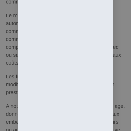
commande et le mode de livraison choisi.
Le montant des frais de livraison est calculé
automatiquement en fonction de chaque
commande; il figure sur le récapitulatif de la
commande, avant enregistrement définitif. Ils
comprennent le tarif du prestataire d’envoi (avec
ou sans assurance perte) et une participation aux
coûts liés au trajet vers le dépôt d’envoi.
Les frais d’expédition peuvent être sujet à
modification suivant les tarifs appliqués par les
prestataires de livraison.
A noter qu’Hel Essentielle, en matière d’emballage,
donne quand c’est possible une seconde vie aux
emballages utilisés par ses propres fournisseurs
ou autre matériel de récupération. Cela n’entrave