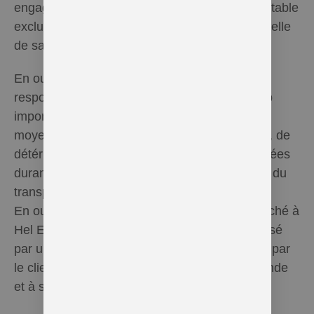
engagée que si le retard est important et imputable
exclusivement à une faute lourde et intentionnelle
de sa part.
En outre, Hel Essentielle décline donc toute
responsabilité en cas de délai de livraison trop
important du fait des services postaux ou des
moyens de transport, ainsi qu’en cas de perte, de
détérioration ou de vol des produits commandées
durant le transport ou de grève de la poste ou du
transporteur.
En outre, il ne pourra en aucun cas être reproché à
Hel Essentielle tout problème de livraison causé
par une erreur d’encodage et de transmission par
le client des données inhérentes à sa commande
et à ses coordonnées.