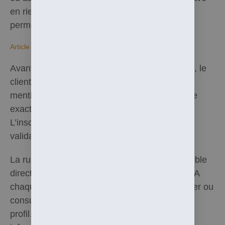
en rien la sécurité des produits envoyés mais
permet de réduire les coût d’envoi.
Article 4. Commande et modalités de paiement
Avant toute première validation de commande, le
client doit se créer un compte sur le site en y
mentionnant des données qu’il s’engage à être
exactes.
L’inscription peut se faire au moment de la
validation de la commande également.
La rubrique de création de compte est accessible
directement depuis la barre de menu latérale. A
chaque visite, le client, s’il souhaite commander ou
consulter son compte (état des commandes,
profil…), devra s’identifier à l’aide de ces