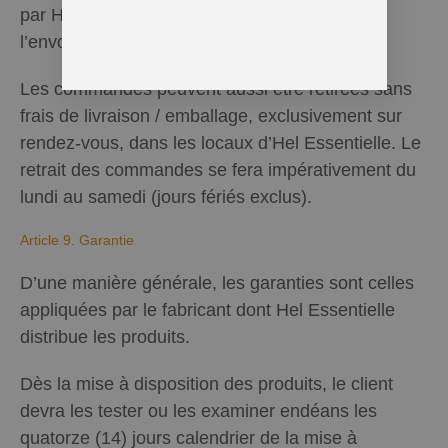
par Hel Essentielle au dit transporteur lors de
l’envoi initial.
Les commandes peuvent aussi être retirées sans
frais de livraison / emballage, exclusivement sur
rendez-vous, dans les locaux d’Hel Essentielle. Le
retrait des commandes se fera impérativement du
lundi au samedi (jours fériés exclus).
Article 9. Garantie
D’une manière générale, les garanties sont celles
appliquées par le fabricant dont Hel Essentielle
distribue les produits.
Dès la mise à disposition des produits, le client
devra les tester ou les examiner endéans les
quatorze (14) jours calendrier de la mise à