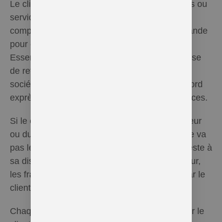
Le client n’a aucun droit de refuser les produits ou
services, d’exiger des dédommagements
compensatoires ou la dissolution de la commande
pour cause de retard de la livraison dont Hel
Essentielle n’est pas responsable ou pour cause
de retard considéré comme raisonnable si la
société en est responsable, sauf en cas d’accord
exprès de la société eu égards aux circonstances.
Si le client est absent lors du passage du facteur
ou du transporteur au lieu de livraison et s’il ne va
pas le chercher durant la période où le colis reste à
sa disposition à la poste ou chez le transporteur,
les frais de réexpédition devront être payés par le
client.
Chaque modification exigée ultérieurement par le