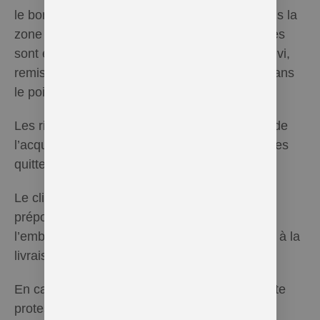
le bon de commande qui ne peut être que dans la
zone géographique convenue. Les commandes
sont effectuées par BPost avec numéro de suivi,
remise sans signature ou via Mondial Relay dans
le point de vente choisi par le client.
Les risques liés au transport sont à la charge de
l’acquéreur à compter du moment où les articles
quittent les locaux de Hel Essentielle.
Le client est tenu de vérifier en présence du
préposé de La Poste ou du livreur, l’état de
l’emballage de la marchandise et son contenu à la
livraison.
En cas de dommage pendant le transport, toute
protestation doit être effectuée auprès du