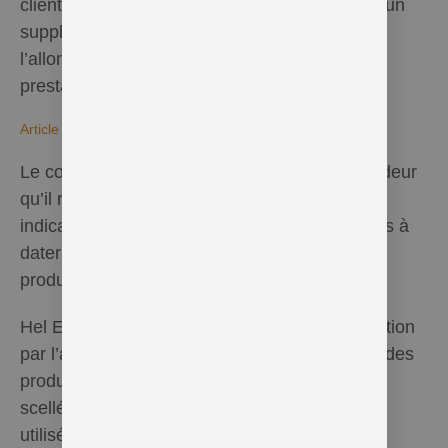
client s’écartant de l’accord initial engendrera un
supplément de prix et pourra entraîner
l’allongement du délai de livraison ou de
prestation.
Article 7. Rétractation
Le consommateur a le droit de notifier au vendeur
qu’il renonce à l’achat, sans pénalités et sans
indication de motif, dans les 14 jours ouvrables à
dater du lendemain du jour de la livraison du
produit.
Hel Essentielle ne donnera suite à la renonciation
par l’acheteur que si les emballages d’origine des
produits sont restés intacts, notamment si les
scellés et les produits eux-mêmes n’ont été ni
utilisés ni endommagés.