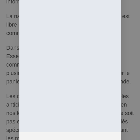
informations.
La navigation sur les différentes pages du site est
libre et n’engage aucunement l’obligation de
commande.
Dans le cas où commande est passée, Hel
Essentielle propose au client la procédure de
commande et de règlement des produits en
plusieurs étapes, avec la possibilité de modifier le
panier avant validation définitive de la commande.
Les commandes sont dans tous les cas payables
anticipativement (sauf dans le cas d’un retrait en
nos locaux et pour autant que la commande ne soit
pas exceptionnelle tels que produits commandés
spécialement à la demande du client) en utilisant
les moyens de paiements prévus par le site à