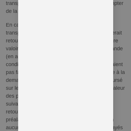
transporteur dans un délai de trois jours à compter
de la livraison.
En cas de problèmes de livraison dus au
transporteur et pour le cas où la commande serait
retournée à Hel Essentielle, le client pourra faire
valoir un droit de rétractation de la dite commande
(en accord préalable avec Hel Essentielle) à
condition que les produits de la commande n’aient
pas fait l’objet d’une commande exceptionnelle à la
demande du client. Le client sera alors remboursé
sur le compte de son choix du montant de la valeur
des produits payés dans les 3 jours ouvrables
suivant la réception par Hel Essentielle de ce
retour de marchandise. Les frais de port
préalablement payés par le client ne seront en
aucun cas remboursés puisqu’ils auront été payés