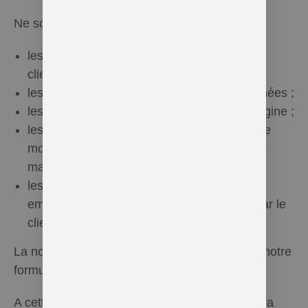
Ne sont pas repris notamment :
les produits endommagées ou salies par le
client ;
les produits ouvertes, utilisées ou consommées ;
les produits dont l’emballage n’est pas d’origine ;
les produits incomplètes, les produits dont le
mode d’emploi, la posologie ou accessoires
manquent ;
les produits endommagées par négligence,
emploi abusif ou réparés par des tiers ou par le
client lui-même.
La notification de l’acheteur doit avoir lieu via notre
formulaire en ligne.
A cette occasion et dès lors que l’acheteur aura