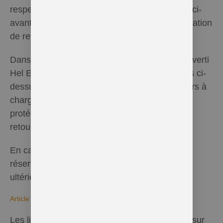
respecté le délai tel que décrit au paragraphe ci-
avant, il se verra attribuer un numéro d’autorisation
de retour.
Dans le cas de retour de colis et après avoir averti
Hel Essentielle par mail dans les délais décrits ci-
dessus, les frais de retour du colis sont toujours à
charge du client. Il sera demandé au client de
protéger avec le plus grand soin les articles
retournés.
En cas de retours abusifs, Hel Essentielle se
réserve le droit de refuser toute commande
ultérieure.
Article 8. Livraison
Les livraisons sont faites à l’adresse indiquée sur