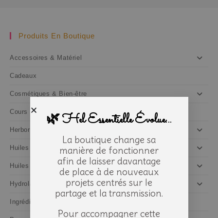
Produits En Boutique
Accessoires & Matériel
Cadeaux
Cosmétiques & Bien-être
Cours et ateliers
🌿 Hel Essentielle Évolue...
Herboristerie
La boutique change sa
Huiles Essentielles
manière de fonctionner
afin de laisser davantage
Huiles végétales
de place à de nouveaux
projets centrés sur le
Hydrolats
partage et la transmission.
Ingrédients naturels
Pour accompagner cette