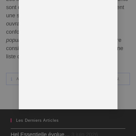
sont données à
titre informatif
: elles constituent
une synthèse des propriétés décrites dans les
ouvrages d’aromathérapie reconnus
et/ou
conformes à des
traditions ancestrales et
populaires
. Elles ne peuvent en
aucun cas
être
considérées comme information médicale ni une
liste d’indications.
AUCUN PRODUIT NE CORRESPOND À VOTRE SÉLECTION.
Les Derniers Articles
Hel Essentielle évolue…
3 juin 2026