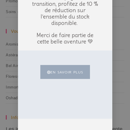
Promo
transition, profitez de 10 %
de réduction sur
Soins ciblés & Réconfort
l’ensemble du stock
disponible.
Vous Préférez Par Fournisseur?
Merci de faire partie de
cette belle aventure 💚
Aromisland
Astérale
Bel Air
EN SAVOIR PLUS
Floressence
Immortelle de Toscane
Oshadhi
Information Importante
Les informations présentes sur les pages de vente