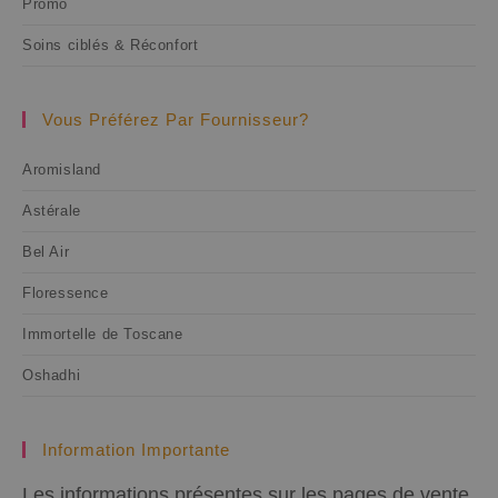
Promo
Soins ciblés & Réconfort
Vous Préférez Par Fournisseur?
Aromisland
Astérale
Bel Air
Floressence
Immortelle de Toscane
Oshadhi
Information Importante
Les informations présentes sur les pages de vente