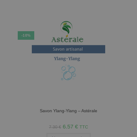
-10%
Savon Ylang-Ylang – Astérale
6.57
€
7.30
€
TTC