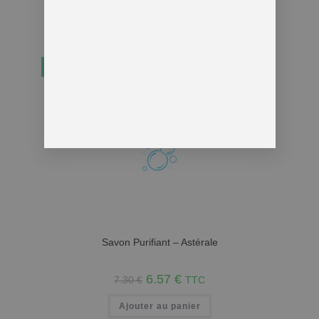
-10%
Savon Purifiant – Astérale
6.57
€
7.30
€
TTC
Ajouter au panier