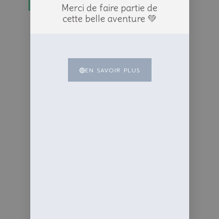
-10%
Merci de faire partie de
cette belle aventure 💚
EN SAVOIR PLUS
Savon Bébé douceur – Astérale
6.57
€
7.30
€
TTC
Ajouter au panier