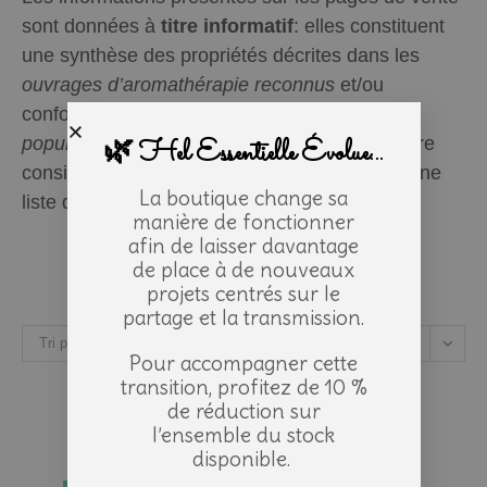
sont données à
titre informatif
: elles constituent
une synthèse des propriétés décrites dans les
ouvrages d’aromathérapie reconnus
et/ou
conformes à des
traditions ancestrales et
🌿 Hel Essentielle Évolue...
populaires
. Elles ne peuvent en
aucun cas
être
considérées comme information médicale ni une
La boutique change sa
liste d’indications.
manière de fonctionner
afin de laisser davantage
de place à de nouveaux
projets centrés sur le
partage et la transmission.
Tri par défaut
Pour accompagner cette
transition, profitez de 10 %
de réduction sur
l’ensemble du stock
disponible.