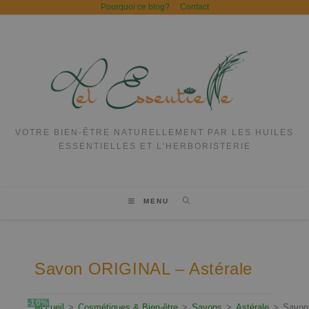
Pourquoi ce blog?
Contact
VOTRE BIEN-ÊTRE NATURELLEMENT PAR LES HUILES
ESSENTIELLES ET L'HERBORISTERIE
MENU
Savon ORIGINAL – Astérale
-10%
Accueil
>
Cosmétiques & Bien-être
>
Savons
>
Astérale
>
Savon