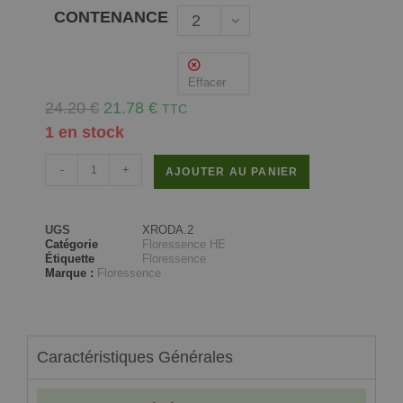
CONTENANCE
2
ml
Effacer
24.20
€
21.78
€
TTC
1 en stock
-
+
AJOUTER AU PANIER
UGS
XRODA.2
Catégorie
Floressence HE
Étiquette
Floressence
Marque :
Floressence
Caractéristiques Générales