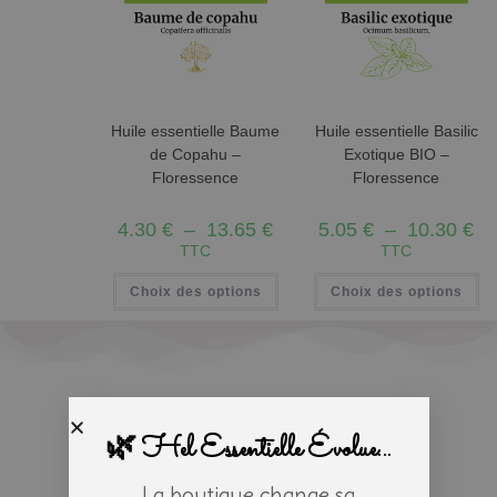
Huile essentielle Baume
Huile essentielle Basilic
de Copahu –
Exotique BIO –
Floressence
Floressence
4.30
€
–
13.65
€
5.05
€
–
10.30
€
TTC
TTC
Choix des options
Choix des options
🌿 Hel Essentielle Évolue...
La boutique change sa