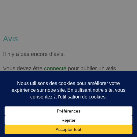
Avis
Il n’y a pas encore d’avis.
Vous devez être
connecté
pour publier un avis.
Les Derniers Articles
Hel Essentielle évolue…
3 juin 2026
Les principales argiles
24 mars 2026