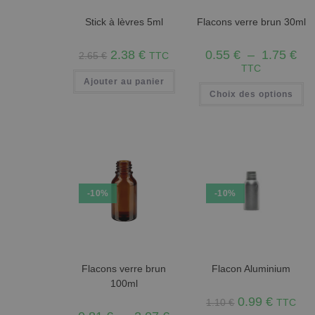
Stick à lèvres 5ml
Flacons verre brun 30ml
2.38
€
0.55
€
–
1.75
€
2.65
€
TTC
TTC
Ajouter au panier
Choix des options
-10%
-10%
Flacons verre brun
Flacon Aluminium
100ml
0.99
€
1.10
€
TTC