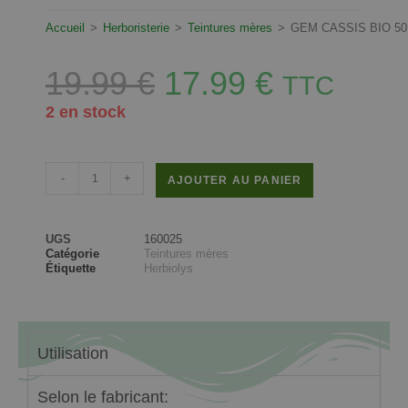
Accueil
>
Herboristerie
>
Teintures mères
>
GEM CASSIS BIO 5
19.99
€
17.99
€
TTC
2 en stock
-
+
AJOUTER AU PANIER
UGS
160025
Catégorie
Teintures mères
Étiquette
Herbiolys
Utilisation
Selon le fabricant: