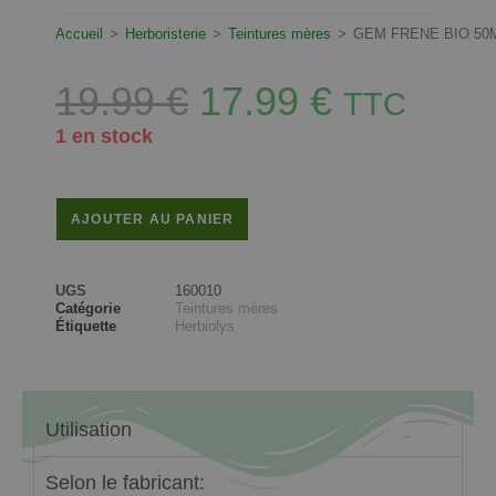
Accueil
>
Herboristerie
>
Teintures mères
>
GEM FRENE BIO 50
19.99
€
17.99
€
TTC
1 en stock
AJOUTER AU PANIER
UGS
160010
Catégorie
Teintures mères
Étiquette
Herbiolys
Utilisation
Selon le fabricant: