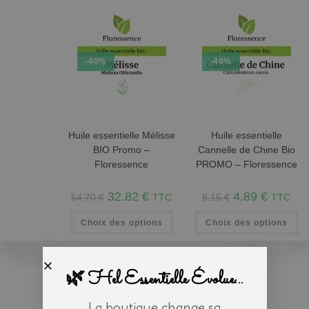
-40%
-40%
Huile essentielle Mélisse
Huile essentielle
BIO Promo –
Cannelle de Chine Bio
Floressence
PROMO – Floressence
32.82
€
4.89
€
54.70
€
TTC
8.15
€
TTC
Choix des options
Choix des options
🌿 Hel Essentielle Évolue...
La boutique change sa