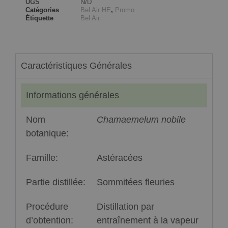
UGS
N/D
Catégories
Bel Air HE
,
Promo
Étiquette
Bel Air
Caractéristiques Générales
Informations générales
Nom
Chamaemelum nobile
botanique:
Famille:
Astéracées
Partie distillée:
Sommitées fleuries
Procédure
Distillation par
d’obtention:
entraînement à la vapeur