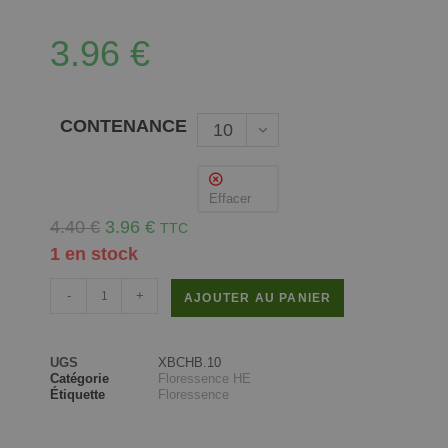
3.96
€
CONTENANCE
10
ml
Effacer
4.40
€
3.96
€
TTC
1 en stock
-
+
AJOUTER AU PANIER
UGS
XBCHB.10
Catégorie
Floressence HE
Étiquette
Floressence