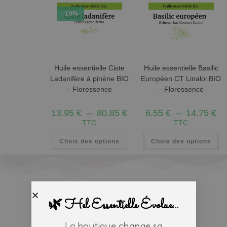
-10%
Huile essentielle Ciste
Huile essentielle Basilic
Ladanifère à pinène BIO
Européen CT Linalol BIO
– Floressence
– Floressence
13.95
€
–
80.85
€
6.55
€
–
14.75
€
TTC
TTC
Choix des options
Choix des options
🌿 Hel Essentielle Évolue...
La boutique change sa