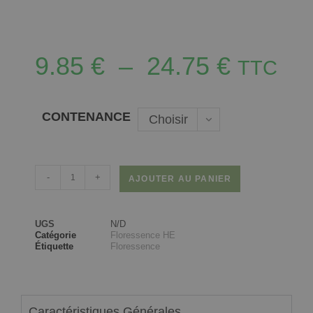
9.85
€
–
24.75
€
TTC
CONTENANCE
Choisir
une
option
-
+
AJOUTER AU PANIER
UGS
N/D
Catégorie
Floressence HE
Étiquette
Floressence
Caractéristiques Générales