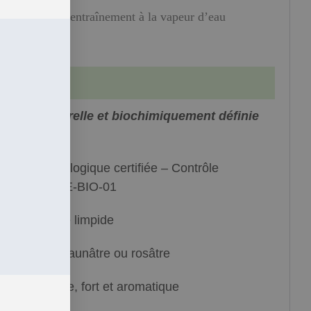
istillation par entraînement à la vapeur d’eau
, 100% naturelle et biochimiquement définie
(HECT)
griculture biologique certifiée – Contrôle
ERTISYS BE-BIO-01
iquide mobile limpide
aune pâle à jaunâtre ou rosâtre
aractéristique, fort et aromatique