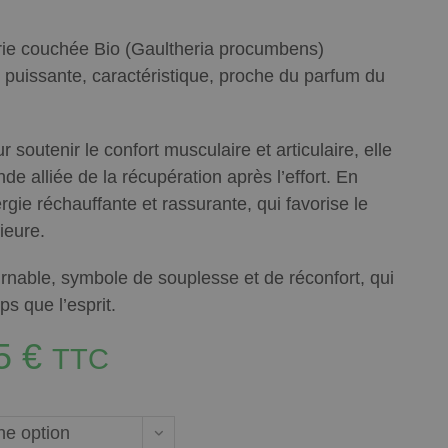
érie couchée Bio (Gaultheria procumbens)
puissante, caractéristique, proche du parfum du
r soutenir le confort musculaire et articulaire, elle
 alliée de la récupération après l’effort. En
rgie réchauffante et rassurante, qui favorise le
rieure.
urnable, symbole de souplesse et de réconfort, qui
s que l’esprit.
95
€
TTC
ne option