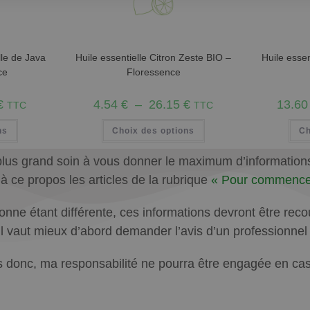
lle de Java
Huile essentielle Citron Zeste BIO –
Huile esse
ce
Floressence
€
4.54
€
–
26.15
€
13.6
TTC
TTC
ns
Choix des options
Ch
plus grand soin à vous donner le maximum d’informations q
e à ce propos les articles de la rubrique
« Pour commence
ne étant différente, ces informations devront être recoup
u’il vaut mieux d’abord demander l’avis d’un professionne
 donc, ma responsabilité ne pourra être engagée en cas d