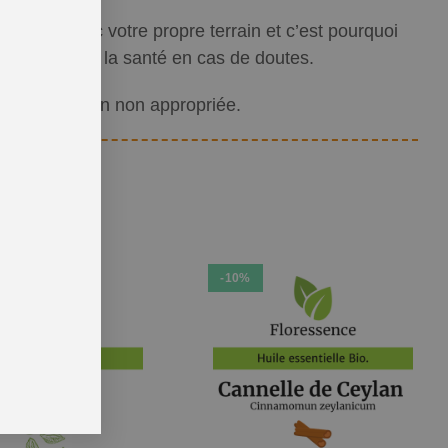
oupées avec votre propre terrain et c’est pourquoi
ofessionnel de la santé en cas de doutes.
 d’utilisation non appropriée.
-10%