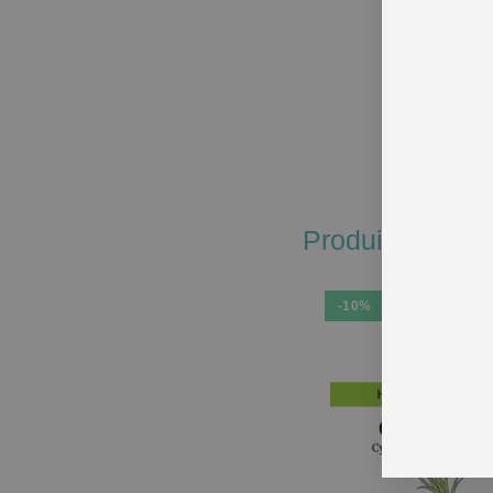
Chaque pers
j’insiste s
En aucun ca
Produits simila
-10%