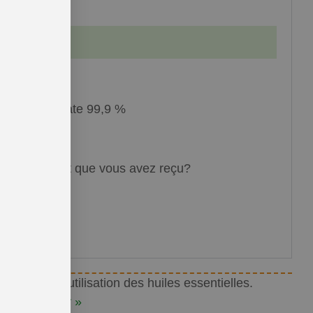
ethyl salicylate 99,9 %
 complet du lot que vous avez reçu?
 quant à l’utilisation des huiles essentielles.
r commencer »