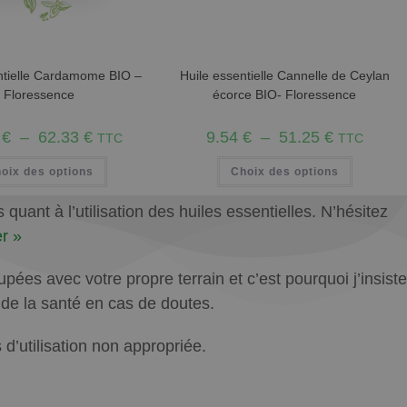
ntielle Cardamome BIO –
Huile essentielle Cannelle de Ceylan
Floressence
écorce BIO- Floressence
0
€
–
62.33
€
9.54
€
–
51.25
€
TTC
TTC
oix des options
Choix des options
uant à l’utilisation des huiles essentielles. N’hésitez
r »
ées avec votre propre terrain et c’est pourquoi j’insiste
l de la santé en cas de doutes.
’utilisation non appropriée.