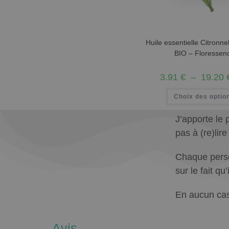
Huile essentielle Citronne
BIO – Floressen
3.91
€
–
19.20
Choix des optio
J’apporte le 
pas à (re)lir
Chaque person
sur le fait q
En aucun cas
Avis