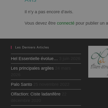
Il n’y a pas encore d’avis.
Vous devez être
connecté
pour publier un a
Les Derniers Articles
Hel Essentielle évolue…
3 juin 2026
Les principales argiles
24 mars
2026
Palo Santo
25 novembre 2022
Olfaction: Ciste ladanifère
22
décembre 2020