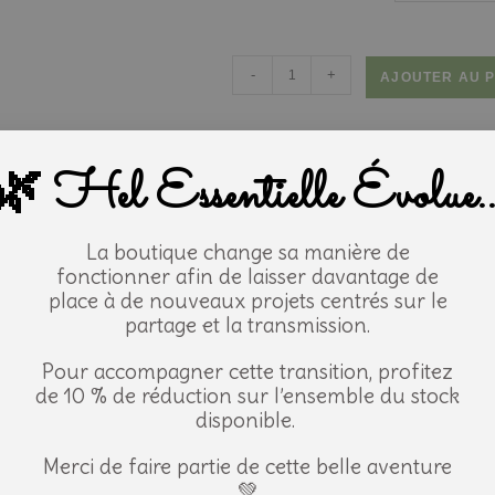
-
+
AJOUTER AU 
UGS
N/D
🌿 Hel Essentielle Évolue..
Catégorie
Floressence HE
Étiquette
Floressence
La boutique change sa manière de
fonctionner afin de laisser davantage de
ristiques
place à de nouveaux projets centrés sur le
Informations générales
les
partage et la transmission.
Nom botanique:
G
Pour accompagner cette transition, profitez
tés de l'huile
de 10 % de réduction sur l’ensemble du stock
elle
Famille:
E
disponible.
Merci de faire partie de cette belle aventure
ions d'emploi
Partie distillée:
F
e-indications
💚