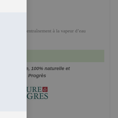
utacées
euilles
istillation par entraînement à la vapeur d’eau
0% intégrale, 100% naturelle et
isée Nature & Progrès