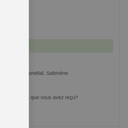
lorale, verte
imonène, citronellal, Sabinène
 complet du lot que vous avez reçu?