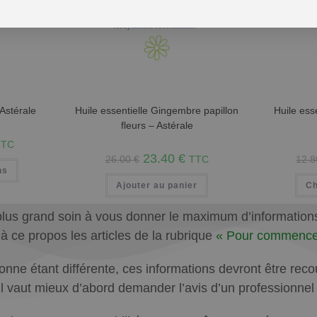
 Astérale
Huile essentielle Gingembre papillon
Huile ess
fleurs – Astérale
TTC
23.40
€
26.00
€
TTC
12.
ns
Ajouter au panier
Ch
plus grand soin à vous donner le maximum d’informations q
e à ce propos les articles de la rubrique
« Pour commence
ne étant différente, ces informations devront être recoup
u’il vaut mieux d’abord demander l’avis d’un professionne