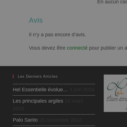
En aucun cas
Avis
Il n’y a pas encore d’avis.
Vous devez être
connecté
pour publier un a
Les Derniers Articles
Hel Essentielle évolue…
3 juin 2026
Les principales argiles
24 mars
2026
Palo Santo
25 novembre 2022