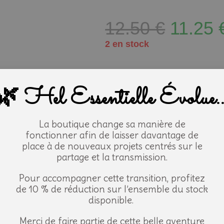
12.50
€
11.25
2 en stock
-
+
AJOUTER AU 
🌿 Hel Essentielle Évolue..
UGS
3068889
Catégorie
Astérale HE
La boutique change sa manière de
Étiquette
Astérale
fonctionner afin de laisser davantage de
place à de nouveaux projets centrés sur le
partage et la transmission.
Pour accompagner cette transition, profitez
ristiques
Informations générales
de 10 % de réduction sur l’ensemble du stock
les
disponible.
C
tés de l'huile
Merci de faire partie de cette belle aventure