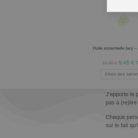
Huile essentielle Iary –
9.45
€
10.50
€
Choix des optio
J’apporte le 
pas à (re)lir
Chaque person
sur le fait q