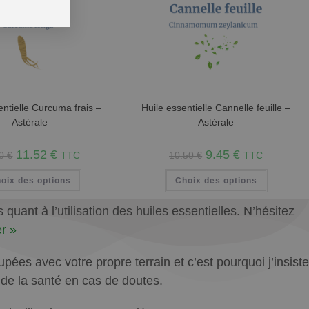
entielle Curcuma frais –
Huile essentielle Cannelle feuille –
Astérale
Astérale
11.52
€
9.45
€
80
€
TTC
10.50
€
TTC
oix des options
Choix des options
uant à l’utilisation des huiles essentielles. N’hésitez
r »
ées avec votre propre terrain et c’est pourquoi j’insiste
l de la santé en cas de doutes.