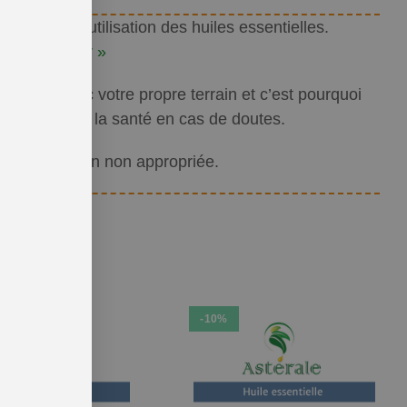
 quant à l’utilisation des huiles essentielles.
r commencer »
oupées avec votre propre terrain et c’est pourquoi
ofessionnel de la santé en cas de doutes.
 d’utilisation non appropriée.
-10%