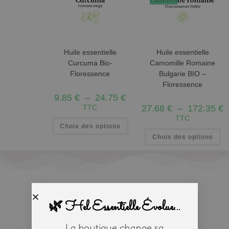
Huile essentielle
Huile essentielle
Curcuma Bio-
Camomille Romaine
Floressence
Bulgarie BIO –
Floressence
9.85
€
–
24.75
€
TTC
27.68
€
–
172.35
€
TTC
Choix des options
Choix des options
🌿 Hel Essentielle Évolue...
La boutique change sa