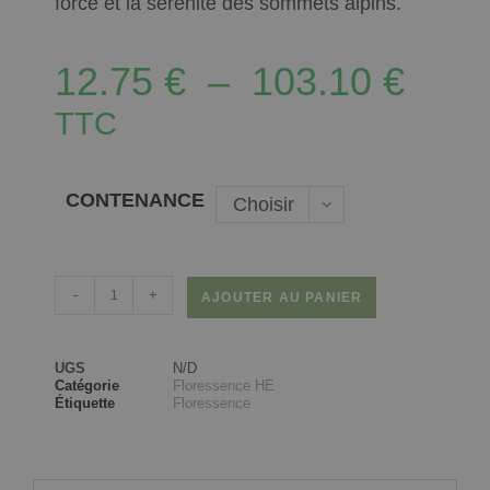
force et la sérénité des sommets alpins.
12.75
€
–
103.10
€
TTC
CONTENANCE
Choisir
une
option
-
+
AJOUTER AU PANIER
UGS
N/D
Catégorie
Floressence HE
Étiquette
Floressence