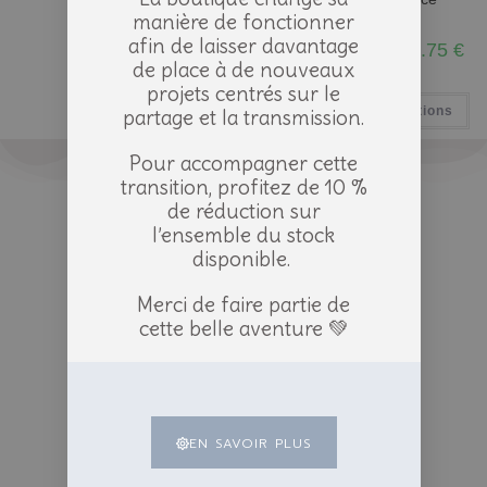
manière de fonctionner
afin de laisser davantage
6.05
€
–
24.20
€
6.55
€
–
14.75
€
de place à de nouveaux
TTC
TTC
projets centrés sur le
Choix des options
Choix des options
partage et la transmission.
Pour accompagner cette
transition, profitez de 10 %
de réduction sur
l’ensemble du stock
disponible.
Merci de faire partie de
cette belle aventure 💚
EN SAVOIR PLUS