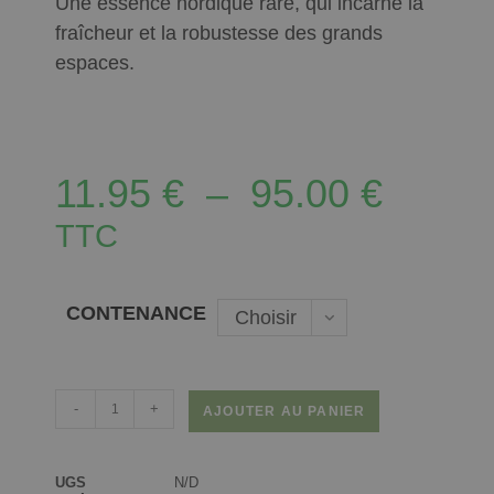
Une essence nordique rare, qui incarne la
fraîcheur et la robustesse des grands
espaces.
11.95
€
–
95.00
€
TTC
CONTENANCE
Choisir
une
option
-
+
AJOUTER AU PANIER
UGS
N/D