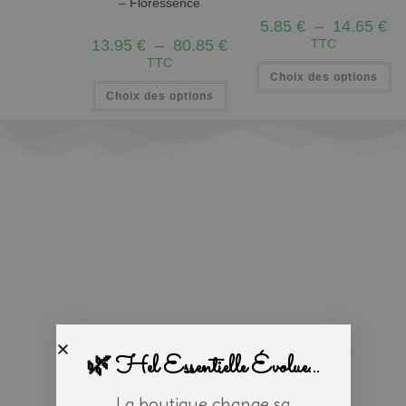
– Floressence
5.85
€
–
14.65
€
13.95
€
–
80.85
€
TTC
TTC
Choix des options
Choix des options
🌿 Hel Essentielle Évolue...
La boutique change sa