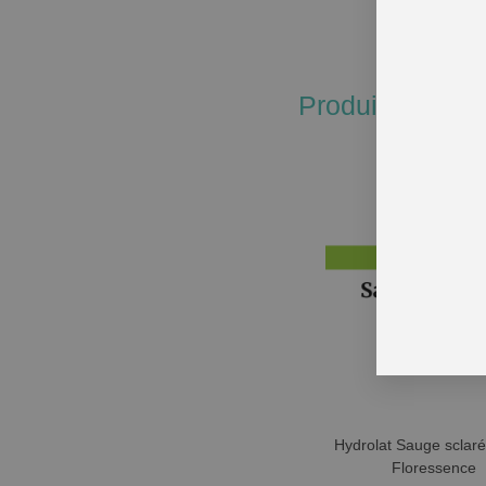
Produits simila
Hydrolat Sauge sclaré
Floressence