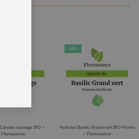
-20%
 Carotte sauvage BIO –
Hydrolat Basilic Grand vert BIO Promo
Floressence
– Floressence