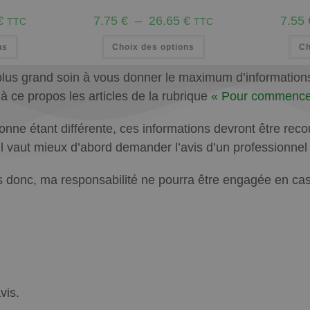
€
7.75
€
–
26.65
€
7.55
TTC
TTC
ns
Choix des options
Ch
plus grand soin à vous donner le maximum d’informations q
e à ce propos les articles de la rubrique
« Pour commence
ne étant différente, ces informations devront être recoup
u’il vaut mieux d’abord demander l’avis d’un professionne
 donc, ma responsabilité ne pourra être engagée en cas d
vis.