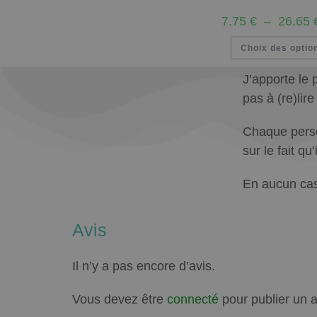
7.75
€
–
26.65
Choix des optio
J’apporte le 
pas à (re)lir
Chaque person
sur le fait q
En aucun cas
Avis
Il n’y a pas encore d’avis.
Vous devez être
connecté
pour publier un a