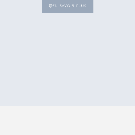
e-indications
Partie de la plante:
F
EN SAVOIR PLUS
Procédure d’obtention:
D
Informations Qualité
HE 100% pure, 100% naturell
Label:
C
Aspect:
l
Couleur:
I
Odeur:
M