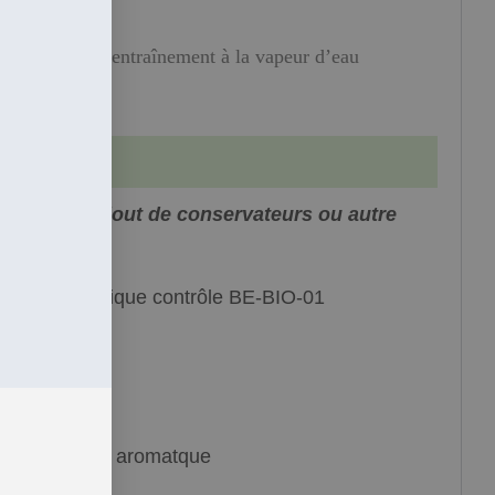
leurs
istillation par entraînement à la vapeur d’eau
e et sans ajout de conservateurs ou autre
matières
ulture Biologique contrôle BE-BIO-01
iquide limpide
ncolore
oyennement aromatque