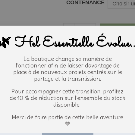
CONTENANCE
Choisir u
-
+
AJOUTER AU 
🌿 Hel Essentielle Évolue..
UGS
N/D
Catégorie
HA Floressence
La boutique change sa manière de
Étiquette
Floressence
fonctionner afin de laisser davantage de
place à de nouveaux projets centrés sur le
partage et la transmission.
ristiques
Pour accompagner cette transition, profitez
Informations générales
les
de 10 % de réduction sur l’ensemble du stock
disponible.
Nom botanique:
C
ion
Merci de faire partie de cette belle aventure
Famille:
A
💚
ions d'emploi