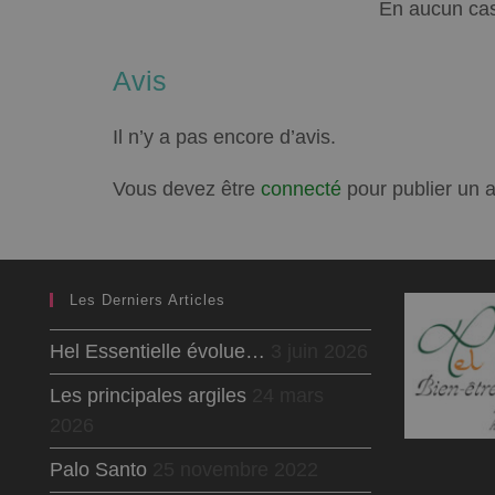
En aucun cas
Avis
Il n’y a pas encore d’avis.
Vous devez être
connecté
pour publier un a
Les Derniers Articles
Hel Essentielle évolue…
3 juin 2026
Les principales argiles
24 mars
2026
Palo Santo
25 novembre 2022