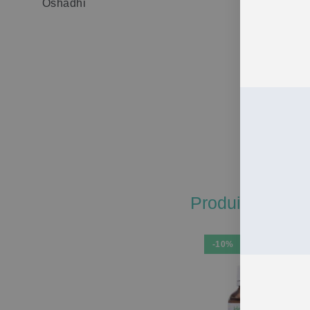
Oshadhi
Compos
Produits simila
-10%