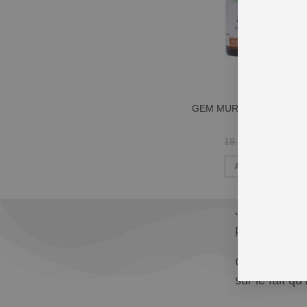
GEM MURIER BIO 50ML 
17.99
€
19.99
€
Ajouter au pani
J’apporte le 
pas à (re)lir
Chaque person
sur le fait q