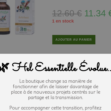
12.60
€
11.34
1 en stock
AJOUTER AU PANIER
UGS
162003
Catégorie
Teintures mères
🌿 Hel Essentielle Évolue..
Étiquette
Herbiolys
La boutique change sa manière de
fonctionner afin de laisser davantage de
ion
Selon le fabricant:
place à de nouveaux projets centrés sur le
partage et la transmission.
Adultes: 15 gouttes matin & soir d
ions d'emploi
Pour accompagner cette transition, profitez
d’eau peu minéralisée. A prendre 