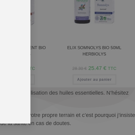
LEAU PUBESCENT BIO
ELIX SOMNOLYS BIO 50ML
0ML HERBIOLYS
HERBIOLYS
17.99
€
25.47
€
99
€
TTC
28.30
€
TTC
outer au panier
Ajouter au panier
uant à l’utilisation des huiles essentielles. N’hésitez
r »
ées avec votre propre terrain et c’est pourquoi j’insiste
l de la santé en cas de doutes.