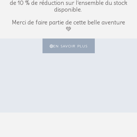
de 10 % de réduction sur l’ensemble du stock
ition
disponible.
Cure de 3 semaines, à renouveler 
thérapeutique.
Merci de faire partie de cette belle aventure
Thérapeutes et médecins conseill
💚
Même si les symptômes disparaissen
EN SAVOIR PLUS
jusqu’à la fin pour rétablir durable
ires
-10%
-10%