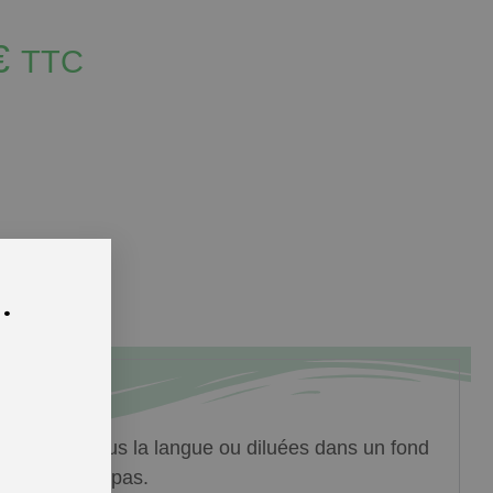
€
TTC
.
irectement sous la langue ou diluées dans un fond
espacé des repas.