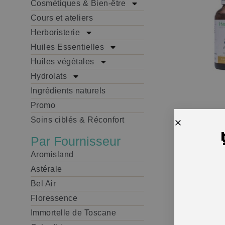
Cosmétiques & Bien-être
Cours et ateliers
Herboristerie
Huiles Essentielles
Huiles végétales
Hydrolats
Ingrédients naturels
Promo
Soins ciblés & Réconfort
Par Fournisseur
Aromisland
Astérale
Utilisat
Bel Air
Floressence
Précaut
Immortelle de Toscane