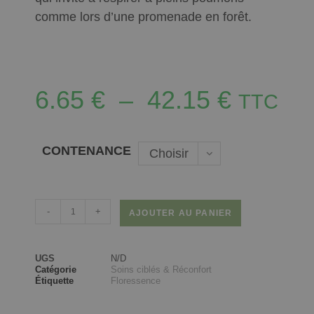
comme lors d’une promenade en forêt.
6.65
€
–
42.15
€
TTC
CONTENANCE
Choisir
une
option
-
+
AJOUTER AU PANIER
UGS
N/D
Catégorie
Soins ciblés & Réconfort
Étiquette
Floressence