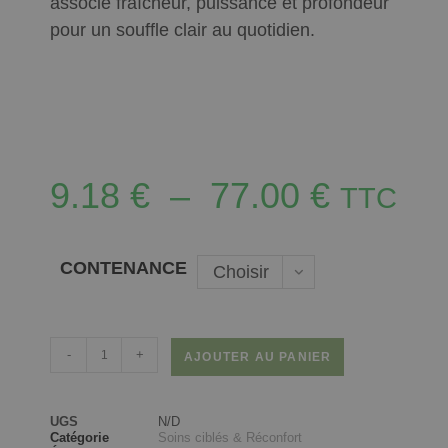
associe fraîcheur, puissance et profondeur
pour un souffle clair au quotidien.
9.18
€
–
77.00
€
TTC
CONTENANCE
Choisir
une
option
-
+
AJOUTER AU PANIER
UGS
N/D
Catégorie
Soins ciblés & Réconfort