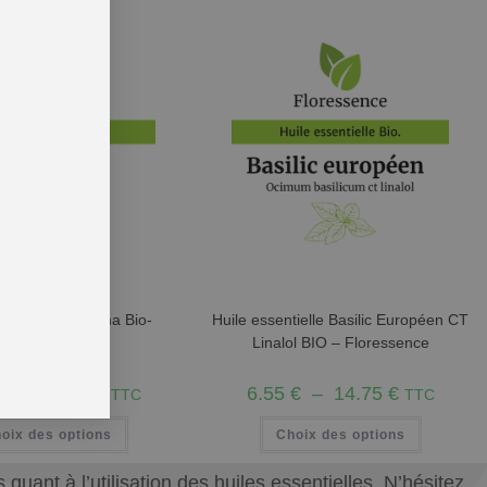
sentielle Curcuma Bio-
Huile essentielle Basilic Européen CT
Floressence
Linalol BIO – Floressence
€
–
24.75
€
6.55
€
–
14.75
€
TTC
TTC
oix des options
Choix des options
uant à l’utilisation des huiles essentielles. N’hésitez