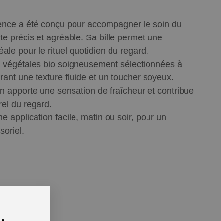
sence a été conçu pour accompagner le soin du
e précis et agréable. Sa bille permet une
éale pour le rituel quotidien du regard.
s végétales bio soigneusement sélectionnées à
frant une texture fluide et un toucher soyeux.
-on apporte une sensation de fraîcheur et contribue
rel du regard.
 application facile, matin ou soir, pour un
soriel.
.