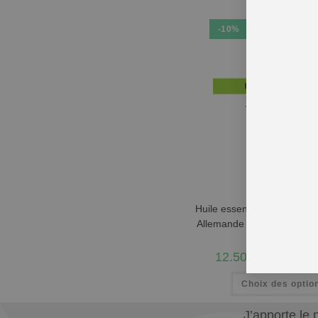
-10%
Huile essentielle Matricair
Allemande Bulgarie BIO – 
12.50
€
–
163.6
Choix des optio
J’apporte le 