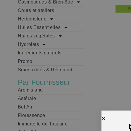
Cosmétiques & Bien-être
Cours et ateliers
Herboristerie
Huiles Essentielles
Huiles végétales
Hydrolats
Ingrédients naturels
Promo
Soins ciblés & Réconfort
Par Fournisseur
Aromisland
Astérale
Bel Air
Floressence
Immortelle de Toscane