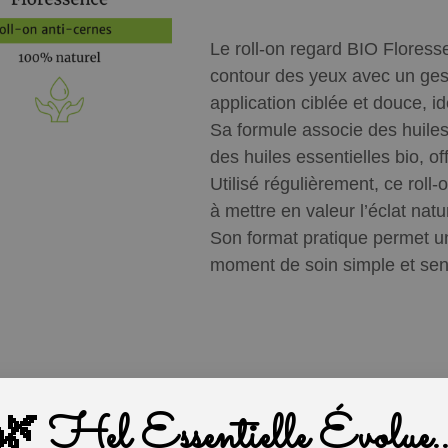
Le roll-on regard BIO Flores
contour des yeux avec un gest
application ciblée et douce, id
Sa formule associe des huile
des huiles essentielles bio, of
Utilisé régulièrement, ce roll
à mettre en valeur l’éclat natu
Son format pratique permet une
moment de soin simple et sen
🌿 Hel Essentielle Évolue..