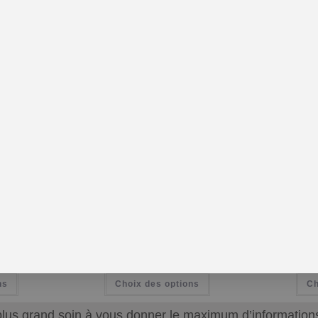
-10%
e / Camomille
Huile essentielle Cèdre de l’Atlas BIO –
Huile es
Floressence
Floressence
0
€
3.74
€
–
17.15
€
9.85
TTC
TTC
ns
Choix des options
Ch
plus grand soin à vous donner le maximum d’informations q