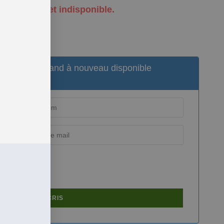
 en rupture et indisponible.
informé(e) quand à nouveau disponible
JE M'INSCRIS