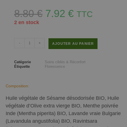
8.80
€
7.92
€
TTC
2 en stock
-
+
AJOUTER AU PANIER
Catégorie
Soins ciblés & Réconfort
Étiquette
Floressence
Composition:
Huile végétale de Sésame désodorisée BIO, Huile
végétale d’Olive extra vierge BIO, Menthe poivrée
Inde (Mentha piperita) BIO, Lavande vraie Bulgarie
(Lavandula angustifolia) BIO, Ravintsara