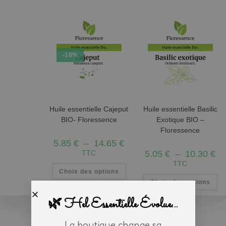
-10%
Huile essentielle Cajeput
Huile essentielle Basilic
BIO- Floressence
Exotique BIO –
Floressence
5.85
€
–
14.65
€
TTC
5.05
€
–
10.30
€
TTC
Choix des options
Choix des options
🌿 Hel Essentielle Évolue...
La boutique change sa