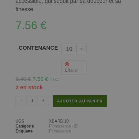
accessible, qui séduit par sa douceur et sa
finesse.
7.56
€
CONTENANCE
10
ml
Effacer
8.40
€
7.56
€
TTC
2 en stock
-
+
AJOUTER AU PANIER
UGS
XBARB.10
Catégorie
Floressence HE
Étiquette
Floressence