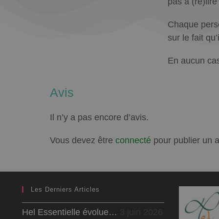
pas à (re)lir
Chaque person
sur le fait q
En aucun cas
Avis
Il n’y a pas encore d’avis.
Vous devez être
connecté
pour publier un a
Les Derniers Articles
Hel Essentielle évolue…
3 juin 2026