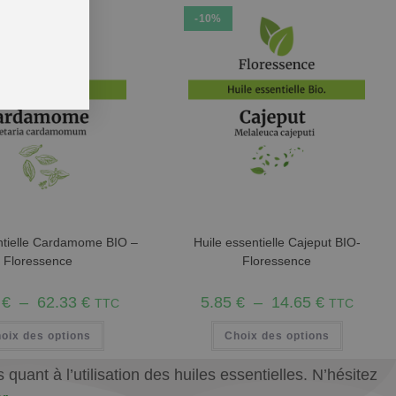
-10%
ntielle Cardamome BIO –
Huile essentielle Cajeput BIO-
Floressence
Floressence
0
€
–
62.33
€
5.85
€
–
14.65
€
TTC
TTC
oix des options
Choix des options
uant à l’utilisation des huiles essentielles. N’hésitez