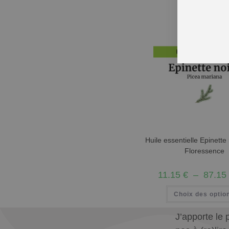
Huile essentielle Epinette
Floressence
11.15
€
–
87.15
Choix des optio
J’apporte le 