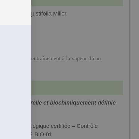
avandula angustifolia Miller
amiacées
leurs
istillation par entraînement à la vapeur d’eau
, 100% naturelle et biochimiquement définie
(HECT)
griculture biologique certifiée – Contrôle
ERTISYS BE-BIO-01