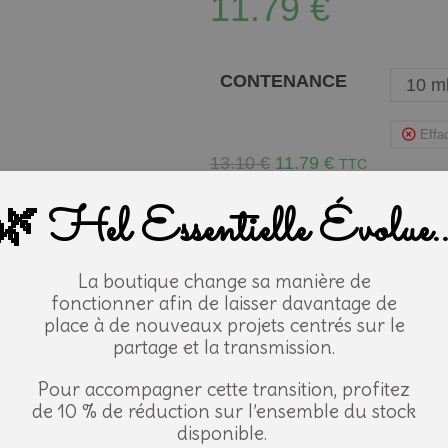
11.79
€
CONTENANCE
10 m
Effa
13.10
€
11.79
€
TTC
4 en stock
🌿 Hel Essentielle Évolue..
-
+
AJOUTER AU 
La boutique change sa manière de
fonctionner afin de laisser davantage de
UGS
XLAPFB.10
Catégorie
Floressence HE
place à de nouveaux projets centrés sur le
Étiquette
Floressence
partage et la transmission.
Pour accompagner cette transition, profitez
de 10 % de réduction sur l’ensemble du stock
ristiques
disponible.
Informations générales