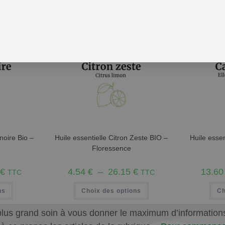
-10%
-10%
 noire Bio –
Huile essentielle Citron Zeste BIO –
Huile esse
Floressence
€
4.54
€
–
26.15
€
13.6
TTC
TTC
ns
Choix des options
Ch
plus grand soin à vous donner le maximum d’informations q