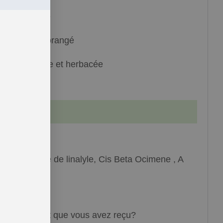
iquide mobile
aune clair à orangé
greste, florale et herbacée
inalol, Acétate de linalyle, Cis Beta Ocimene , A
erpineol
 complet du lot que vous avez reçu?