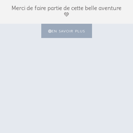
les
Merci de faire partie de cette belle aventure
Nom botanique:
L
💚
tés de l'huile
elle
Famille:
L
EN SAVOIR PLUS
ions d'emploi
Partie distillée:
F
e-indications
Procédure d’obtention:
D
Informations Qualité
HE 100% pure, 100% intégrale
Culture:
A
C