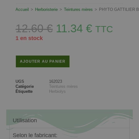
Accueil
>
Herboristerie
>
Teintures mères
>
PHYTO GATTILIER B
12.60
€
11.34
€
TTC
1 en stock
AJOUTER AU PANIER
UGS
162023
Catégorie
Teintures mères
Étiquette
Herbiolys
Utilisation
Selon le fabricant: